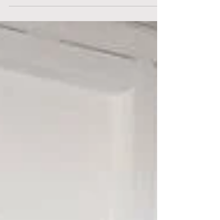
LOCATION: BEYAZ DÜNYA İṢ MERKEZİ TIME:
10:00 - 20:00